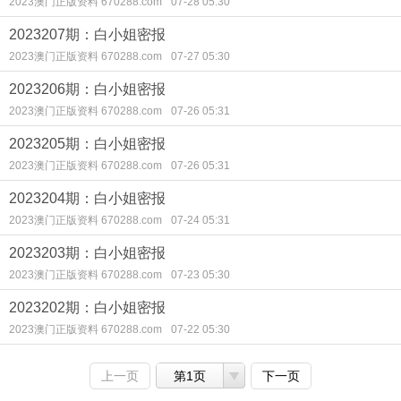
2023澳门正版资料 670288.com
07-28 05:30
2023207期：白小姐密报
2023澳门正版资料 670288.com
07-27 05:30
2023206期：白小姐密报
2023澳门正版资料 670288.com
07-26 05:31
2023205期：白小姐密报
2023澳门正版资料 670288.com
07-26 05:31
2023204期：白小姐密报
2023澳门正版资料 670288.com
07-24 05:31
2023203期：白小姐密报
2023澳门正版资料 670288.com
07-23 05:30
2023202期：白小姐密报
2023澳门正版资料 670288.com
07-22 05:30
上一页
第1页
下一页