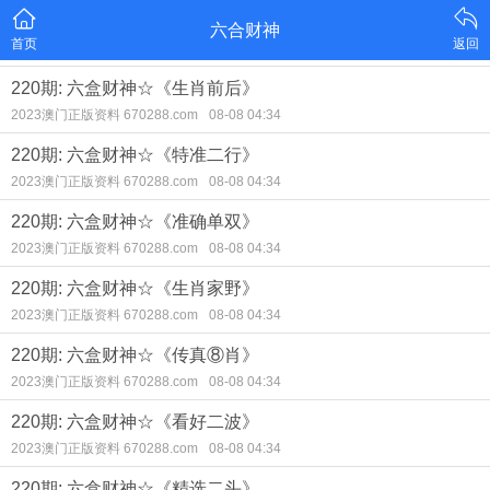
六合财神
首页
返回
220期: 六盒财神☆《生肖前后》
2023澳门正版资料 670288.com
08-08 04:34
220期: 六盒财神☆《特准二行》
2023澳门正版资料 670288.com
08-08 04:34
220期: 六盒财神☆《准确单双》
2023澳门正版资料 670288.com
08-08 04:34
220期: 六盒财神☆《生肖家野》
2023澳门正版资料 670288.com
08-08 04:34
220期: 六盒财神☆《传真⑧肖》
2023澳门正版资料 670288.com
08-08 04:34
220期: 六盒财神☆《看好二波》
2023澳门正版资料 670288.com
08-08 04:34
220期: 六盒财神☆《精选二头》